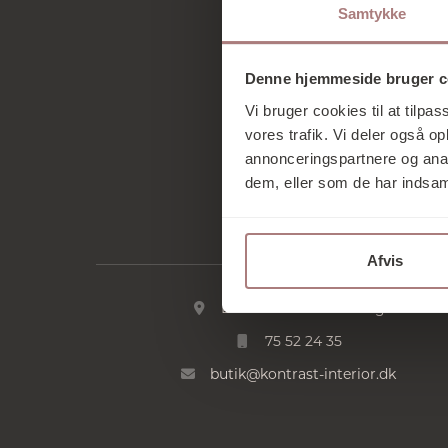
Samtykke
Denne hjemmeside bruger c
Vi bruger cookies til at tilpas
vores trafik. Vi deler også 
annonceringspartnere og anal
dem, eller som de har indsaml
Afvis
Kontakt
Essen 12 · 6000 Kolding
75 52 24 35
butik@kontrast-interior.dk