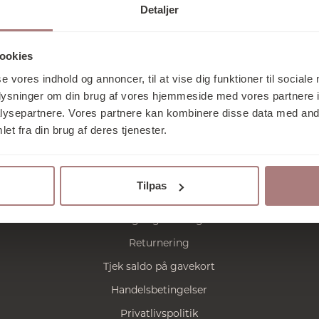
humor og umiskendelig passion.
Detaljer
ookies
Tilmeld nyhedsbrev
se vores indhold og annoncer, til at vise dig funktioner til sociale
oplysninger om din brug af vores hjemmeside med vores partnere i
ysepartnere. Vores partnere kan kombinere disse data med andr
et fra din brug af deres tjenester.
NYHEDER
SHOP
BRANDS
KONTAKT
Tilpas
Praktisk
Fragt og levering
Returnering
Tjek saldo på gavekort
Handelsbetingelser
Privatlivspolitik