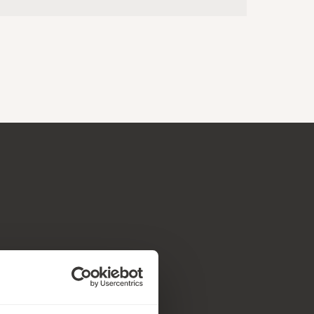
de legende og funktionelt.
 selv kan stå for. Som vi
, der er skabt med kant,