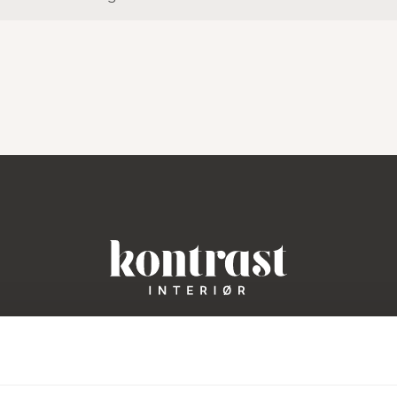
 fokus på kontrast. Vi elsker nemlig det, der formår at være bå
Stramt og interessant. Vi vælger altid kun de produkter, vi ikke
ar sit eget unikke formsprog og historie. Vi brænder for design