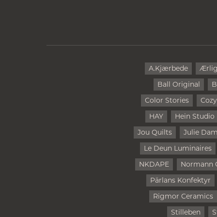
A.Kjærbede
Ærli
Ball Original
B
Color Stories
Cozy
HAY
Hein Studio
Jou Quilts
Julie Da
Le Deun Luminaires
NKDAPE
Normann 
Pärlans Konfektyr
Rigmor Ceramics
Stilleben
S