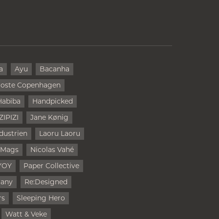
a
Ayu
Bacanha
oste Copenhagen
Habiba
Handpicked
IZIPIZI
Jane Kønig
dustrien
Laoru Laoru
 Mags
Nicolas Vahé
YOY
Paper Collective
rany
Re:Designed
rs
Sleeping Hero
Watt & Veke