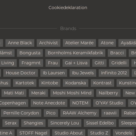
Cookiedeklaration
Brands
g
Anne Black
Archivist
Atelier Marée
Atone
Aya&Id
låmst
Bongusta
Bornholms Keramikfabrik
Bracci
Br
 Living
Fragmnt
Frau
Gai + Lisva
Gitti
Gridelli
House Doctor
Ib Laursen
Ibu Jewels
Infinito 2012
mhus
Kartotek
Kintobe
Kodanska
Kontrast
Kunstin
Mati Mati
Meraki
Moshi Moshi Mind
Nailberry
New
Copenhagen
Note Anecdote
NOTEM
O’YAY Studio
O
Pernille Corydon
Pico
RAAW Alchemy
raawii
Raba
Serax
Shangies
Sincerely Lou
Sissel Edelbo
Sleepe
tine A
STOFF Nagel
Studio About
Studio Z
Vondels