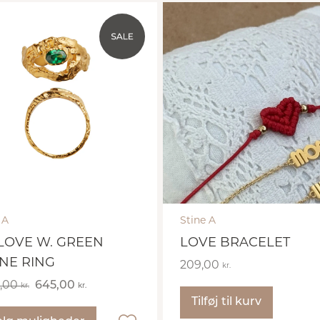
 A
Stine A
LOVE W. GREEN
LOVE BRACELET
NE RING
209,00
kr.
5,00
645,00
kr.
kr.
Tilføj til kurv