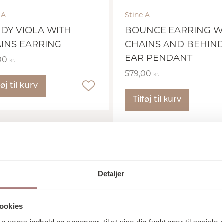
 A
Stine A
DY VIOLA WITH
BOUNCE EARRING W
INS EARRING
CHAINS AND BEHIN
EAR PENDANT
00
kr.
579,00
kr.
føj til kurv
Tilføj til kurv
Detaljer
ookies
se vores indhold og annoncer, til at vise dig funktioner til sociale