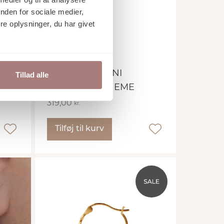
nden for sociale medier,
e oplysninger, du har givet
Stine A
MISS PARIS MINI
Tillad alle
EARRING BOHEME
319,00
kr.
Tilføj til kurv