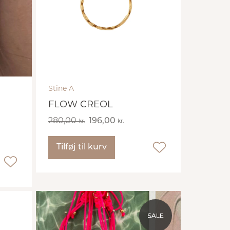
Stine A
FLOW CREOL
280,00
196,00
kr.
kr.
Tilføj til kurv