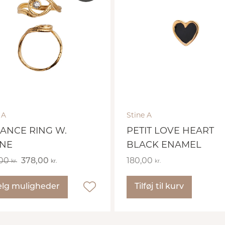
 A
Stine A
ANCE RING W.
PETIT LOVE HEART
NE
BLACK ENAMEL
,00
378,00
180,00
kr.
kr.
kr.
lg muligheder
Tilføj til kurv