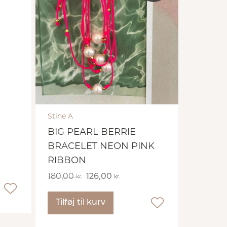
Stine A
BIG PEARL BERRIE
BRACELET NEON PINK
RIBBON
180,00
126,00
kr.
kr.
Tilføj til kurv