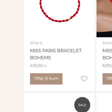
Stine A
Stine
MISS PARIS BRACELET
MIS
BOHEME
BO
419,00
629
kr.
Tilføj til kurv
Til