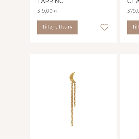
EARRING
CHA
319,00
379,
kr.
Tilføj til kurv
Til