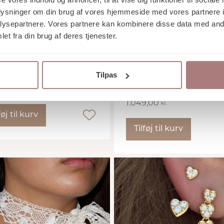
oplysninger om din brug af vores hjemmeside med vores partnere i
ysepartnere. Vores partnere kan kombinere disse data med andr
et fra din brug af deres tjenester.
 A
Stine A
I BRACELET
PEARLIE NECKLACE
Tilpas
MOCHA
00
kr.
1.049,00
kr.
føj til kurv
Tilføj til kurv