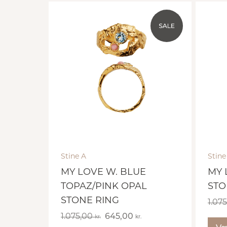
Stine A
Stine
MY LOVE W. BLUE
MY 
TOPAZ/PINK OPAL
STO
STONE RING
1.07
1.075,00
645,00
kr.
kr.