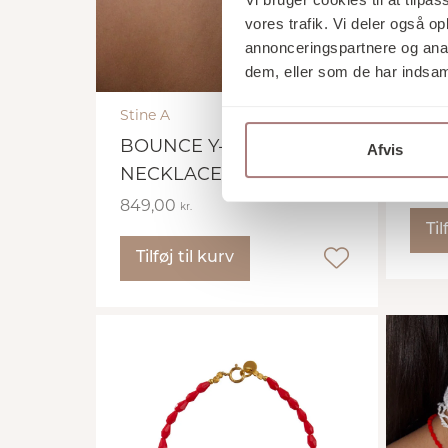
vores trafik. Vi deler også 
annonceringspartnere og anal
dem, eller som de har indsaml
Stine A
Stine
BOUNCE Y-SHAPE
LUM
Afvis
NECKLACE
419,
849,00
kr.
Til
Tilføj til kurv