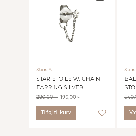
Stine A
Stine
STAR ETOILE W. CHAIN
BAL
EARRING SILVER
STO
280,00
196,00
540
kr.
kr.
Tilføj til kurv
Væ