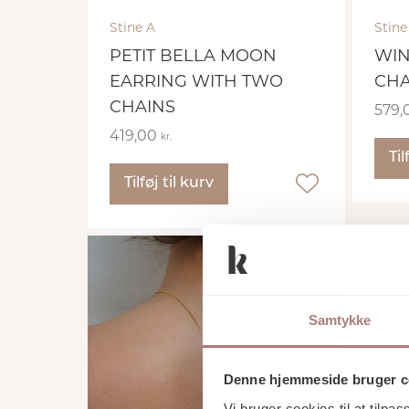
Stine A
Stine
PETIT BELLA MOON
WIN
EARRING WITH TWO
CHA
CHAINS
579,
419,00
kr.
Til
Tilføj til kurv
Samtykke
Denne hjemmeside bruger c
Vi bruger cookies til at tilpas