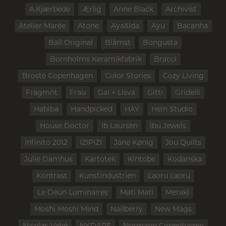
A.Kjærbede
Ærlig
Anne Black
Archivist
Atelier Marée
Atone
Aya&Ida
Ayu
Bacanha
Ball Original
Blåmst
Bongusta
Bornholms Keramikfabrik
Bracci
Broste Copenhagen
Color Stories
Cozy Living
Fragmnt
Frau
Gai + Lisva
Gitti
Gridelli
Habiba
Handpicked
HAY
Hein Studio
House Doctor
Ib Laursen
Ibu Jewels
Infinito 2012
IZIPIZI
Jane Kønig
Jou Quilts
Julie Damhus
Kartotek
Kintobe
Kodanska
Kontrast
Kunstindustrien
Laoru Laoru
Le Deun Luminaires
Mati Mati
Meraki
Moshi Moshi Mind
Nailberry
New Mags
Nicolas Vahé
NKDAPE
Normann Copenhagen