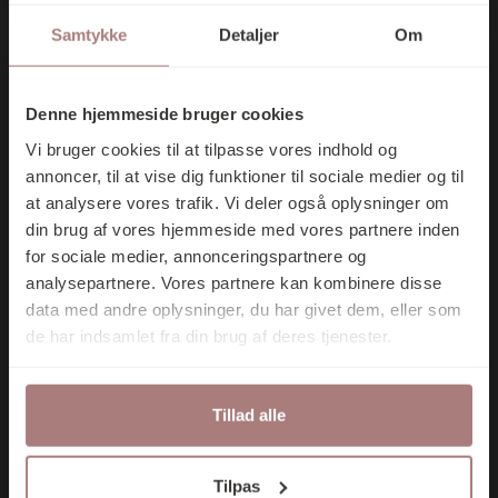
VORES
Samtykke
Detaljer
Om
NYHEDSBREV
OG FÅ 10% I
Tilmeld nyhedsbrev
Denne hjemmeside bruger cookies
RABAT PÅ DIT
Vi bruger cookies til at tilpasse vores indhold og
FØRSTE KØB
annoncer, til at vise dig funktioner til sociale medier og til
NYHEDER
SHOP
BRANDS
at analysere vores trafik. Vi deler også oplysninger om
KONTAKT
din brug af vores hjemmeside med vores partnere inden
for sociale medier, annonceringspartnere og
analysepartnere. Vores partnere kan kombinere disse
Kontakt
data med andre oplysninger, du har givet dem, eller som
Tilmeld mig nu
de har indsamlet fra din brug af deres tjenester.
Essen 12 · 6000 Kolding
75 52 24 35
Tillad alle
Nej tak
butik@kontrast-interior.dk
Ved at tilmelde dig accepterer du at
Tilpas
modtage e-mail marketing.