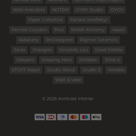
Note Anecdote
NOTEM
O’YAY Studio
OYOY
Paper Collective
Pärlans Konfektyr
Pernille Corydon
Pico
RAAW Alchemy
raawii
Rabarany
Re:Designed
Rigmor Ceramics
Serax
Shangies
Sincerely Lou
Sissel Edelbo
Sleepers
Sleeping Hero
Stilleben
Stine A
STOFF Nagel
Studio About
Studio Z
Vondels
Watt & Veke
© 2026 Kontrast Interiør