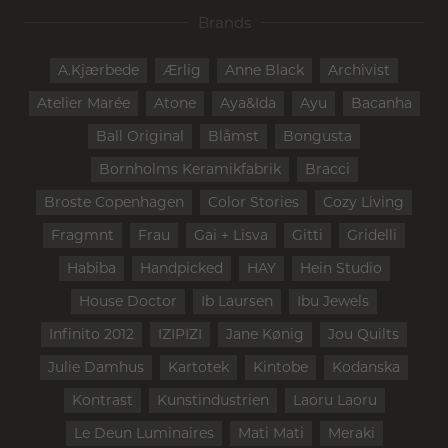
Brands
A.Kjærbede
Ærlig
Anne Black
Archivist
Atelier Marée
Atone
Aya&Ida
Ayu
Bacanha
Ball Original
Blåmst
Bongusta
Bornholms Keramikfabrik
Bracci
Broste Copenhagen
Color Stories
Cozy Living
Fragmnt
Frau
Gai + Lisva
Gitti
Gridelli
Habiba
Handpicked
HAY
Hein Studio
House Doctor
Ib Laursen
Ibu Jewels
Infinito 2012
IZIPIZI
Jane Kønig
Jou Quilts
Julie Damhus
Kartotek
Kintobe
Kodanska
Kontrast
Kunstindustrien
Laoru Laoru
Le Deun Luminaires
Mati Mati
Meraki