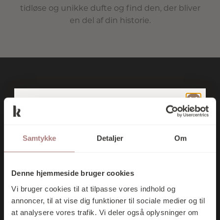
tidløse og unikke dufte og find den, der bliver
en del af din historie.
TILMELD DIG
VORES
Samtykke
Detaljer
Om
NYHEDSBREV
Hos os er alt udvalgt med fokus på kontrast. Vi
OG FÅ 10% I
elsker nemlig det, der formår at være både
Denne hjemmeside bruger cookies
legende og funktionelt. Tidløst og contemporay.
RABAT PÅ DIT
Vi bruger cookies til at tilpasse vores indhold og
Stramt og interessant. Vi vælger altid kun de
FØRSTE KØB
annoncer, til at vise dig funktioner til sociale medier og til
produkter, vi ikke selv kan stå for. Som vi bare må
at analysere vores trafik. Vi deler også oplysninger om
eje. Dem, der har sit eget unikke formsprog og