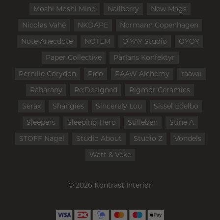
Moshi Moshi Mind
Nailberry
New Mags
Nicolas Vahé
NKDAPE
Normann Copenhagen
Note Anecdote
NOTEM
O’YAY Studio
OYOY
Paper Collective
Pärlans Konfektyr
Pernille Corydon
Pico
RAAW Alchemy
raawii
Rabarany
Re:Designed
Rigmor Ceramics
Serax
Shangies
Sincerely Lou
Sissel Edelbo
Sleepers
Sleeping Hero
Stilleben
Stine A
STOFF Nagel
Studio About
Studio Z
Vondels
Watt & Veke
© 2026 Kontrast Interiør