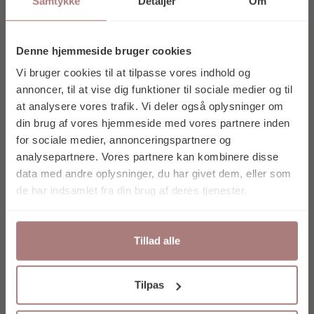
Samtykke
Detaljer
Om
NYHEDSBREV
OG FÅ 10% I
Denne hjemmeside bruger cookies
Kartotek
RABAT PÅ DIT
Vi bruger cookies til at tilpasse vores indhold og
VINYL STICKER
FØRSTE KØB
annoncer, til at vise dig funktioner til sociale medier og til
20,00
kr.
at analysere vores trafik. Vi deler også oplysninger om
din brug af vores hjemmeside med vores partnere inden
Vælg muligheder
for sociale medier, annonceringspartnere og
analysepartnere. Vores partnere kan kombinere disse
data med andre oplysninger, du har givet dem, eller som
Tilmeld mig nu
de har indsamlet fra din brug af deres tjenester.
Tillad alle
Nej tak
Ved at tilmelde dig accepterer du at
Tilpas
modtage e-mail marketing.