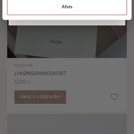
Vores nyhedsbrev udkommer ca. 1 gang om
Afvis
måneden, og du kan til enhver tid afmelde
dig igen.
Kartotek
LYKØNSKNINGSKORT
12,00
kr.
Vælg muligheder