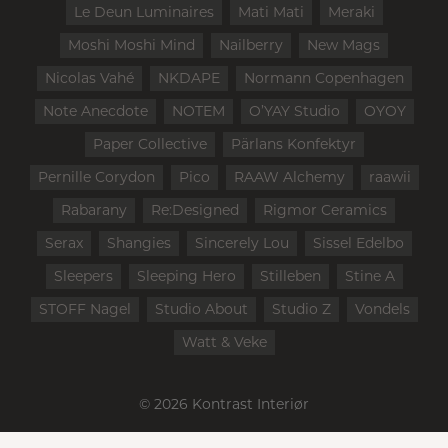
Le Deun Luminaires
Mati Mati
Meraki
Moshi Moshi Mind
Nailberry
New Mags
Nicolas Vahé
NKDAPE
Normann Copenhagen
Note Anecdote
NOTEM
O’YAY Studio
OYOY
Paper Collective
Pärlans Konfektyr
Pernille Corydon
Pico
RAAW Alchemy
raawii
Rabarany
Re:Designed
Rigmor Ceramics
Serax
Shangies
Sincerely Lou
Sissel Edelbo
Sleepers
Sleeping Hero
Stilleben
Stine A
STOFF Nagel
Studio About
Studio Z
Vondels
Watt & Veke
© 2026 Kontrast Interiør