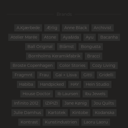
Brands
A.Kjærbede
Ærlig
Anne Black
Archivist
Atelier Marée
Atone
Aya&Ida
Ayu
Bacanha
Ball Original
Blåmst
Bongusta
Bornholms Keramikfabrik
Bracci
Broste Copenhagen
Color Stories
Cozy Living
Fragmnt
Frau
Gai + Lisva
Gitti
Gridelli
Habiba
Handpicked
HAY
Hein Studio
House Doctor
Ib Laursen
Ibu Jewels
Infinito 2012
IZIPIZI
Jane Kønig
Jou Quilts
Julie Damhus
Kartotek
Kintobe
Kodanska
Kontrast
Kunstindustrien
Laoru Laoru