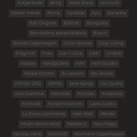
A.Kjærbede
Ærlig
Anne Black
Archivist
Atelier Marée
Atone
Aya&Ida
Ayu
Bacanha
Ball Original
Blåmst
Bongusta
Bornholms Keramikfabrik
Bracci
Broste Copenhagen
Color Stories
Cozy Living
Fragmnt
Frau
Gai + Lisva
Gitti
Gridelli
Habiba
Handpicked
HAY
Hein Studio
House Doctor
Ib Laursen
Ibu Jewels
Infinito 2012
IZIPIZI
Jane Kønig
Jou Quilts
Julie Damhus
Kartotek
Kintobe
Kodanska
Kontrast
Kunstindustrien
Laoru Laoru
Le Deun Luminaires
Mati Mati
Meraki
Moshi Moshi Mind
Nailberry
New Mags
Nicolas Vahé
NKDAPE
Normann Copenhagen