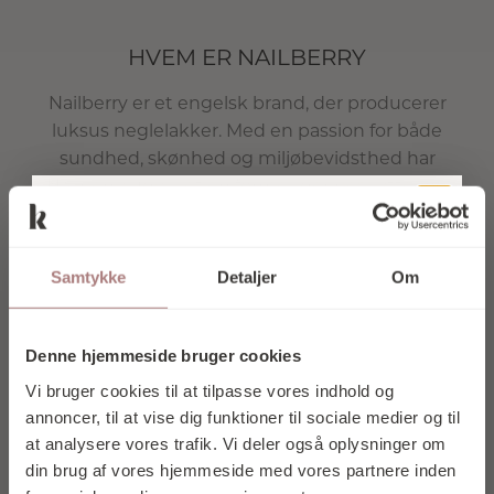
HVEM ER NAILBERRY
Nailberry er et engelsk brand, der producerer
luksus neglelakker. Med en passion for både
sundhed, skønhed og miljøbevidsthed har
Nailberry udviklet en formel, der beskytter og
plejer neglene, samtidig med at farven holder
TILMELD DIG
sig intens og smuk.
VORES
Samtykke
Detaljer
Om
Brandets prisvindende L’Oxygéné-serie bygger
NYHEDSBREV
på en patenteret teknologi, som lader luft og
OG FÅ 10% I
fugt trænge gennem lakken, så neglene kan
Denne hjemmeside bruger cookies
ånde og bevare deres naturlige fugtbalance.
RABAT PÅ DIT
Vi bruger cookies til at tilpasse vores indhold og
Resultatet er stærkere, sundere og mere
FØRSTE KØB
annoncer, til at vise dig funktioner til sociale medier og til
velplejede negle, uden at gå på kompromis
at analysere vores trafik. Vi deler også oplysninger om
med hverken glans eller holdbarhed.
din brug af vores hjemmeside med vores partnere inden