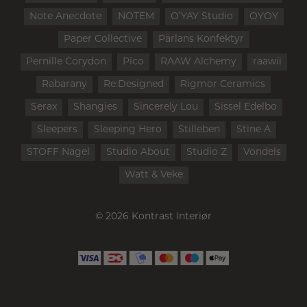
Note Anecdote
NOTEM
O’YAY Studio
OYOY
Paper Collective
Pärlans Konfektyr
Pernille Corydon
Pico
RAAW Alchemy
raawii
Rabarany
Re:Designed
Rigmor Ceramics
Serax
Shangies
Sincerely Lou
Sissel Edelbo
Sleepers
Sleeping Hero
Stilleben
Stine A
STOFF Nagel
Studio About
Studio Z
Vondels
Watt & Veke
© 2026 Kontrast Interiør