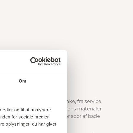
Om
vert objekt skabt med omtanke, fra service
er mestrer arbejdet med naturens materialer
 medier og til at analysere
r liv til produkter, der bærer spor af både
nden for sociale medier,
e oplysninger, du har givet
ngsfuldt.