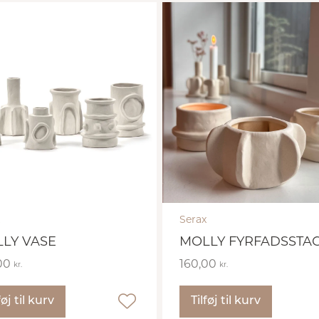
Serax
LY VASE
MOLLY FYRFADSSTA
00
160,00
kr.
kr.
føj til kurv
Tilføj til kurv