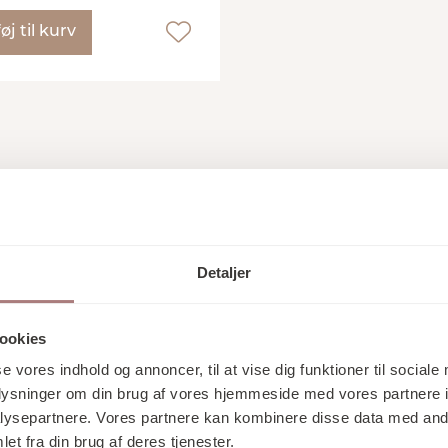
føj til kurv
Detaljer
HVEM ER SERAX
ookies
sion for design, materialer og mennesker. Hos Serax er h
 fremstillet af dygtige håndværkere over hele verden, d
se vores indhold og annoncer, til at vise dig funktioner til sociale
tionen af moderne formgivning og klassisk håndværk give
oplysninger om din brug af vores hjemmeside med vores partnere i
ysepartnere. Vores partnere kan kombinere disse data med andr
g tanker. Design, der ikke kun er smuk, men også meni
et fra din brug af deres tjenester.