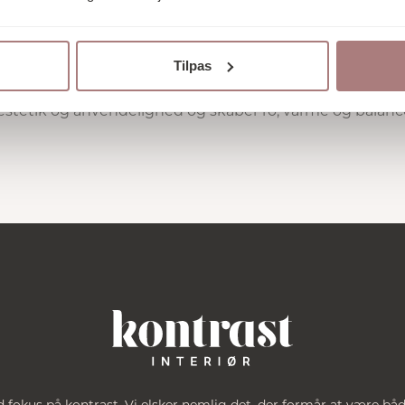
 skønhed og nærvær til hverdagen. Deres kollektioner er sk
en stille stund i hjemmet. Her mødes funktion og poesi 
ritualer lidt smukkere.
Tilpas
f Serax’ mest ikoniske designs, alt fra karakterfuldt stel,
stetik og anvendelighed og skaber ro, varme og balanc