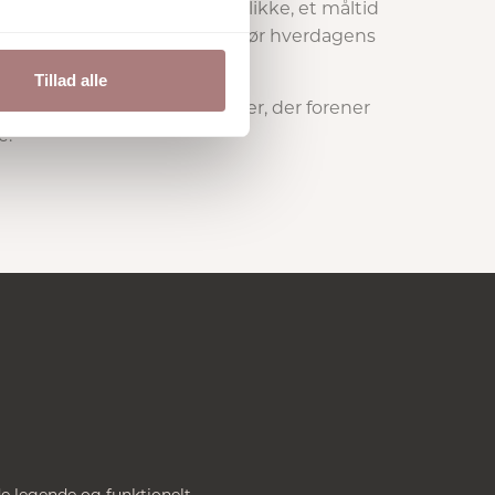
abt til at løfte de små øjeblikke, et måltid
i en harmonisk helhed, der gør hverdagens
Tillad alle
 vaser og lysestager. Produkter, der forener
e.