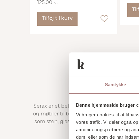
125,00
kr.
Til
Tilføj til kurv
Samtykke
Denne hjemmeside bruger c
Serax er et belgisk design brand, med pas
og møbler til belysning og keramik. Alt er
Vi bruger cookies til at tilpas
som sten, glas, metal, ler og træ. Kombina
vores trafik. Vi deler også 
annonceringspartnere og anal
hænder o
dem, eller som de har indsaml