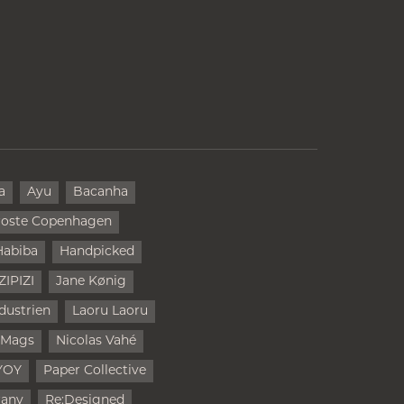
a
Ayu
Bacanha
oste Copenhagen
Habiba
Handpicked
IZIPIZI
Jane Kønig
dustrien
Laoru Laoru
 Mags
Nicolas Vahé
YOY
Paper Collective
rany
Re:Designed