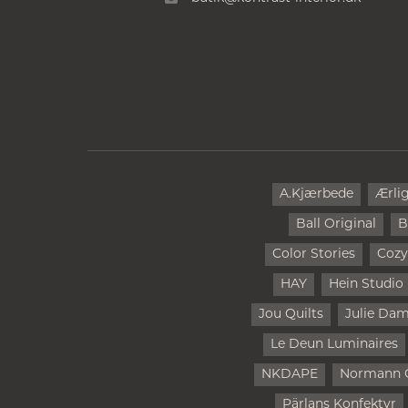
A.Kjærbede
Ærli
Ball Original
B
Color Stories
Cozy
HAY
Hein Studio
Jou Quilts
Julie Da
Le Deun Luminaires
NKDAPE
Normann 
Pärlans Konfektyr