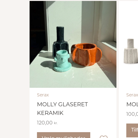
Serax
Serax
MOLLY GLASERET
MOL
KERAMIK
100,
120,00
kr.
Til