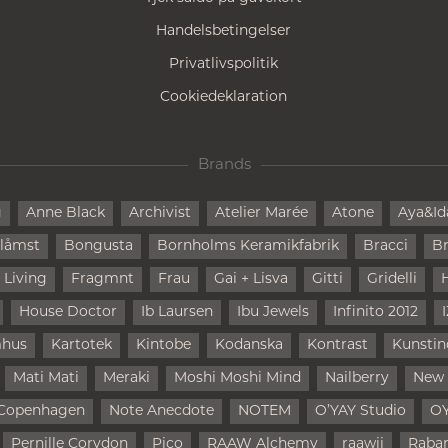
Handelsbetingelser
Privatlivspolitik
Cookiedeklaration
Brands
g
Anne Black
Archivist
Atelier Marée
Atone
Aya&Id
låmst
Bongusta
Bornholms Keramikfabrik
Bracci
Br
 Living
Fragmnt
Frau
Gai + Lisva
Gitti
Gridelli
House Doctor
Ib Laursen
Ibu Jewels
Infinito 2012
mhus
Kartotek
Kintobe
Kodanska
Kontrast
Kunstin
Mati Mati
Meraki
Moshi Moshi Mind
Nailberry
New
Copenhagen
Note Anecdote
NOTEM
O’YAY Studio
O
Pernille Corydon
Pico
RAAW Alchemy
raawii
Raba