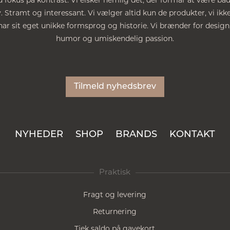
 fokus på kontrast. Vi elsker nemlig det, der formår at være bå
Stramt og interessant. Vi vælger altid kun de produkter, vi ikke
ar sit eget unikke formsprog og historie. Vi brænder for design
humor og umiskendelig passion.
Tilmeld nyhedsbrev
NYHEDER
SHOP
BRANDS
KONTAKT
Praktisk
Fragt og levering
Returnering
Tjek saldo på gavekort