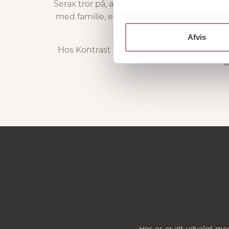
Serax tror på, at design skal bringe varme,
med familie, en middag med venner eller 
Afvis
Hos Kontrast Interiør finder du et udvalg a
æ