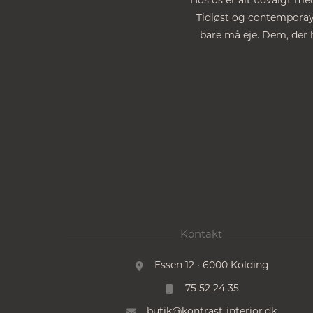
Hos os er alt udvalgt med
Tidløst og contemporay. 
bare må eje. Dem, der h
Kontakt
Essen 12 · 6000 Kolding
75 52 24 35
butik@kontrast-interior.dk