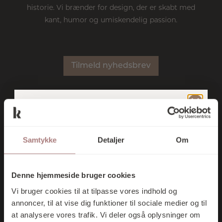
historie. Vi brænder for design, der er skabt med
kant, humor og umiskendelig passion.
Tilmeld nyhedsbrev
TILMELD DIG
NYHEDER
SHOP
BRANDS
KONTAKT
VORES
Samtykke
Detaljer
Om
NYHEDSBREV
Kontakt
OG FÅ 10% I
Denne hjemmeside bruger cookies
RABAT PÅ DIT
Essen 12 · 6000 Kolding
Vi bruger cookies til at tilpasse vores indhold og
FØRSTE KØB
75 52 24 35
annoncer, til at vise dig funktioner til sociale medier og til
at analysere vores trafik. Vi deler også oplysninger om
butik@kontrast-interior.dk