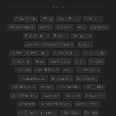
Brands
A.Kjærbede
Ærlig
Anne Black
Archivist
Atelier Marée
Atone
Aya&Ida
Ayu
Bacanha
Ball Original
Blåmst
Bongusta
Bornholms Keramikfabrik
Bracci
Broste Copenhagen
Color Stories
Cozy Living
Fragmnt
Frau
Gai + Lisva
Gitti
Gridelli
Habiba
Handpicked
HAY
Hein Studio
House Doctor
Ib Laursen
Ibu Jewels
Infinito 2012
IZIPIZI
Jane Kønig
Jou Quilts
Julie Damhus
Kartotek
Kintobe
Kodanska
Kontrast
Kunstindustrien
Laoru Laoru
Le Deun Luminaires
Mati Mati
Meraki