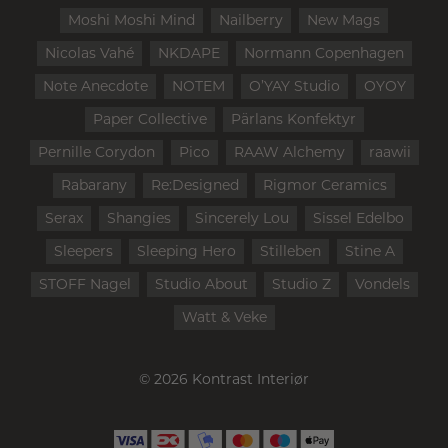
Moshi Moshi Mind
Nailberry
New Mags
Nicolas Vahé
NKDAPE
Normann Copenhagen
Note Anecdote
NOTEM
O’YAY Studio
OYOY
Paper Collective
Pärlans Konfektyr
Pernille Corydon
Pico
RAAW Alchemy
raawii
Rabarany
Re:Designed
Rigmor Ceramics
Serax
Shangies
Sincerely Lou
Sissel Edelbo
Sleepers
Sleeping Hero
Stilleben
Stine A
STOFF Nagel
Studio About
Studio Z
Vondels
Watt & Veke
© 2026 Kontrast Interiør