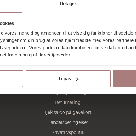
humor og umiskendelig passion.
Detaljer
ookies
Tilmeld nyhedsbrev
se vores indhold og annoncer, til at vise dig funktioner til sociale
oplysninger om din brug af vores hjemmeside med vores partnere i
ysepartnere. Vores partnere kan kombinere disse data med andr
et fra din brug af deres tjenester.
NYHEDER
SHOP
BRANDS
KONTAKT
Tilpas
Praktisk
Fragt og levering
Returnering
Tjek saldo på gavekort
Handelsbetingelser
Privatlivspolitik