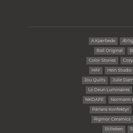
A.Kjærbede
Ærli
Ball Original
B
Color Stories
Cozy
HAY
Hein Studio
Jou Quilts
Julie Da
Le Deun Luminaires
NKDAPE
Normann 
Pärlans Konfektyr
Rigmor Ceramics
Stilleben
S