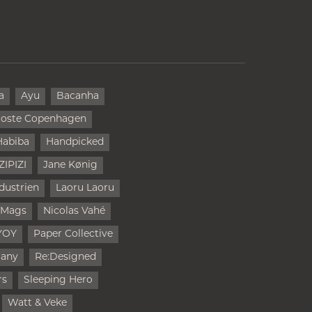
a
Ayu
Bacanha
oste Copenhagen
Habiba
Handpicked
IZIPIZI
Jane Kønig
dustrien
Laoru Laoru
 Mags
Nicolas Vahé
YOY
Paper Collective
rany
Re:Designed
rs
Sleeping Hero
Watt & Veke