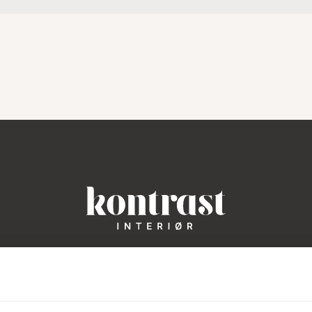
 fokus på kontrast. Vi elsker nemlig det, der formår at være bå
Stramt og interessant. Vi vælger altid kun de produkter, vi ikke
ar sit eget unikke formsprog og historie. Vi brænder for design