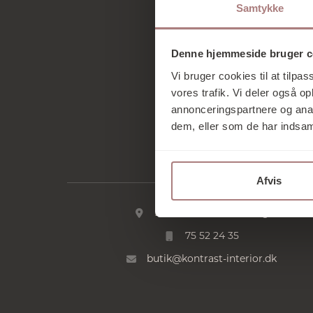
Samtykke
Denne hjemmeside bruger c
Vi bruger cookies til at tilpas
vores trafik. Vi deler også 
annonceringspartnere og anal
dem, eller som de har indsaml
Afvis
Kontakt
Essen 12 · 6000 Kolding
75 52 24 35
butik@kontrast-interior.dk