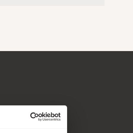
de legende og funktionelt.
 selv kan stå for. Som vi
, der er skabt med kant,