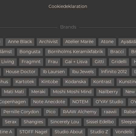
Cookiedeklaration
Brands
g
Anne Black
Archivist
Atelier Marée
Atone
Aya&Id
låmst
Bongusta
Bornholms Keramikfabrik
Bracci
Br
 Living
Fragmnt
Frau
Gai + Lisva
Gitti
Gridelli
House Doctor
Ib Laursen
Ibu Jewels
Infinito 2012
mhus
Kartotek
Kintobe
Kodanska
Kontrast
Kunstin
Mati Mati
Meraki
Moshi Moshi Mind
Nailberry
New
Copenhagen
Note Anecdote
NOTEM
O’YAY Studio
O
Pernille Corydon
Pico
RAAW Alchemy
raawii
Raba
Serax
Shangies
Sincerely Lou
Sissel Edelbo
Sleepe
tine A
STOFF Nagel
Studio About
Studio Z
Vondels