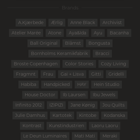
Brands
A.Kjærbede
Ærlig
Anne Black
Archivist
Atelier Marée
Atone
Aya&Ida
Ayu
Bacanha
Ball Original
Blåmst
Bongusta
Bornholms Keramikfabrik
Bracci
Broste Copenhagen
Color Stories
Cozy Living
Fragmnt
Frau
Gai + Lisva
Gitti
Gridelli
Habiba
Handpicked
HAY
Hein Studio
House Doctor
Ib Laursen
Ibu Jewels
Infinito 2012
IZIPIZI
Jane Kønig
Jou Quilts
Julie Damhus
Kartotek
Kintobe
Kodanska
Kontrast
Kunstindustrien
Laoru Laoru
Le Deun Luminaires
Mati Mati
Meraki