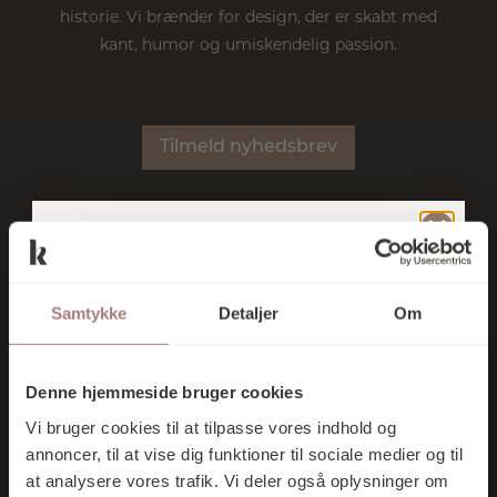
historie. Vi brænder for design, der er skabt med
kant, humor og umiskendelig passion.
Tilmeld nyhedsbrev
TILMELD DIG
NYHEDER
SHOP
BRANDS
KONTAKT
VORES
Samtykke
Detaljer
Om
NYHEDSBREV
Kontakt
OG FÅ 10% I
Denne hjemmeside bruger cookies
RABAT PÅ DIT
Essen 12 · 6000 Kolding
Vi bruger cookies til at tilpasse vores indhold og
FØRSTE KØB
75 52 24 35
annoncer, til at vise dig funktioner til sociale medier og til
at analysere vores trafik. Vi deler også oplysninger om
butik@kontrast-interior.dk