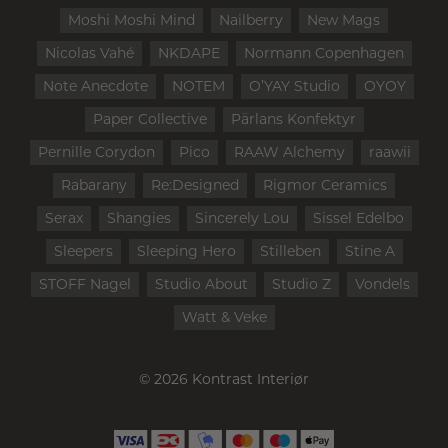
Moshi Moshi Mind
Nailberry
New Mags
Nicolas Vahé
NKDAPE
Normann Copenhagen
Note Anecdote
NOTEM
O’YAY Studio
OYOY
Paper Collective
Pärlans Konfektyr
Pernille Corydon
Pico
RAAW Alchemy
raawii
Rabarany
Re:Designed
Rigmor Ceramics
Serax
Shangies
Sincerely Lou
Sissel Edelbo
Sleepers
Sleeping Hero
Stilleben
Stine A
STOFF Nagel
Studio About
Studio Z
Vondels
Watt & Veke
© 2026 Kontrast Interiør