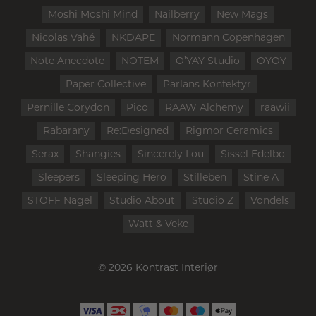
Moshi Moshi Mind
Nailberry
New Mags
Nicolas Vahé
NKDAPE
Normann Copenhagen
Note Anecdote
NOTEM
O’YAY Studio
OYOY
Paper Collective
Pärlans Konfektyr
Pernille Corydon
Pico
RAAW Alchemy
raawii
Rabarany
Re:Designed
Rigmor Ceramics
Serax
Shangies
Sincerely Lou
Sissel Edelbo
Sleepers
Sleeping Hero
Stilleben
Stine A
STOFF Nagel
Studio About
Studio Z
Vondels
Watt & Veke
© 2026 Kontrast Interiør