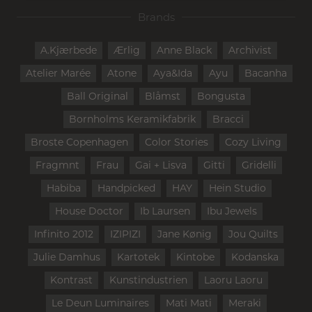
Brands
A.Kjærbede
Ærlig
Anne Black
Archivist
Atelier Marée
Atone
Aya&Ida
Ayu
Bacanha
Ball Original
Blåmst
Bongusta
Bornholms Keramikfabrik
Bracci
Broste Copenhagen
Color Stories
Cozy Living
Fragmnt
Frau
Gai + Lisva
Gitti
Gridelli
Habiba
Handpicked
HAY
Hein Studio
House Doctor
Ib Laursen
Ibu Jewels
Infinito 2012
IZIPIZI
Jane Kønig
Jou Quilts
Julie Damhus
Kartotek
Kintobe
Kodanska
Kontrast
Kunstindustrien
Laoru Laoru
Le Deun Luminaires
Mati Mati
Meraki