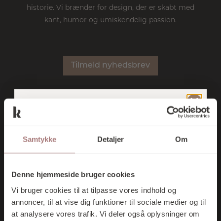
historie. Vi brænder for design, der er skabt med
kant, humor og umiskendelig passion.
Tilmeld nyhedsbrev
TILMELD DIG
NYHEDER
SHOP
BRANDS
KONTAKT
VORES
Samtykke
Detaljer
Om
NYHEDSBREV
Kontakt
OG FÅ 10% I
Denne hjemmeside bruger cookies
RABAT PÅ DIT
Essen 12 · 6000 Kolding
Vi bruger cookies til at tilpasse vores indhold og
FØRSTE KØB
75 52 24 35
annoncer, til at vise dig funktioner til sociale medier og til
at analysere vores trafik. Vi deler også oplysninger om
butik@kontrast-interior.dk