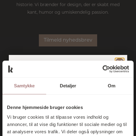
historie. Vi brænder for design, der er skabt med
kant, humor og umiskendelig passion.
Tilmeld nyhedsbrev
TILMELD DIG
NYHEDER
SHOP
BRANDS
KONTAKT
VORES
Samtykke
Detaljer
Om
NYHEDSBREV
Kontakt
OG FÅ 10% I
Denne hjemmeside bruger cookies
RABAT PÅ DIT
Essen 12 · 6000 Kolding
Vi bruger cookies til at tilpasse vores indhold og
FØRSTE KØB
75 52 24 35
annoncer, til at vise dig funktioner til sociale medier og til
at analysere vores trafik. Vi deler også oplysninger om
butik@kontrast-interior.dk