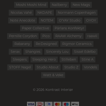
Moshi Moshi Mind
Nailberry
New Mags
Nicolas Vahé
NKDAPE
Normann Copenhagen
Note Anecdote
NOTEM
O’YAY Studio
OYOY
Paper Collective
Pärlans Konfektyr
Pernille Corydon
Pico
RAAW Alchemy
raawii
Rabarany
Re:Designed
Rigmor Ceramics
Serax
Shangies
Sincerely Lou
Sissel Edelbo
Sleepers
Sleeping Hero
Stilleben
Stine A
STOFF Nagel
Studio About
Studio Z
Vondels
Watt & Veke
© 2026 Kontrast Interiør