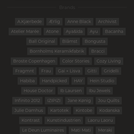
Brands
A.Kjærbede
Ærlig
Anne Black
Archivist
Atelier Marée
Atone
Aya&Ida
Ayu
Bacanha
Ball Original
Blåmst
Bongusta
Bornholms Keramikfabrik
Bracci
Broste Copenhagen
Color Stories
Cozy Living
Fragmnt
Frau
Gai + Lisva
Gitti
Gridelli
Habiba
Handpicked
HAY
Hein Studio
House Doctor
Ib Laursen
Ibu Jewels
Infinito 2012
IZIPIZI
Jane Kønig
Jou Quilts
Julie Damhus
Kartotek
Kintobe
Kodanska
Kontrast
Kunstindustrien
Laoru Laoru
Le Deun Luminaires
Mati Mati
Meraki