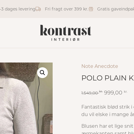
1-3 dages levering
Fri fragt over 399 kr.
Gratis gaveindpa
Note Anecdote
POLO PLAIN K
kr.
999,00
kr.
1.549,00
Fantastisk blød strik i 
du vil elske i mange år
Blusen har et lige sni
ærmekanten samt blu