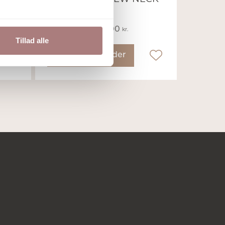
BEIGE
1.499,00
kr.
999,00
kr.
Tillad alle
Vælg muligheder