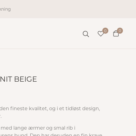
kning
0
0
NIT BEIGE
den fineste kvalitet, og i et tidløst design,
.
t med lange ærmer og smal rib i
sens bund. Den har desuden en fin krave