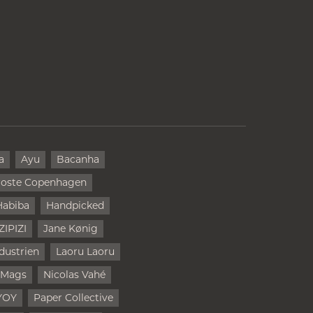
a
Ayu
Bacanha
oste Copenhagen
Habiba
Handpicked
IZIPIZI
Jane Kønig
dustrien
Laoru Laoru
 Mags
Nicolas Vahé
YOY
Paper Collective