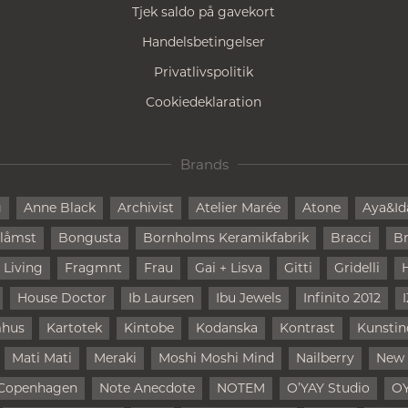
Tjek saldo på gavekort
Handelsbetingelser
Privatlivspolitik
Cookiedeklaration
Brands
g
Anne Black
Archivist
Atelier Marée
Atone
Aya&Id
låmst
Bongusta
Bornholms Keramikfabrik
Bracci
Br
 Living
Fragmnt
Frau
Gai + Lisva
Gitti
Gridelli
House Doctor
Ib Laursen
Ibu Jewels
Infinito 2012
mhus
Kartotek
Kintobe
Kodanska
Kontrast
Kunstin
Mati Mati
Meraki
Moshi Moshi Mind
Nailberry
New
Copenhagen
Note Anecdote
NOTEM
O’YAY Studio
O