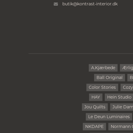
butik@kontrast-interior.dk
A.Kjærbede
Ærli
Ball Original
B
Color Stories
Cozy
HAY
Hein Studio
Jou Quilts
Julie Da
Le Deun Luminaires
NKDAPE
Normann 