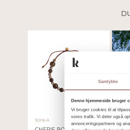
DU
Samtykke
Denne hjemmeside bruger c
Vi bruger cookies til at tilpas
vores trafik. Vi deler også 
Stine A
Pico
annonceringspartnere og anal
CHERIE BON BON
FLE