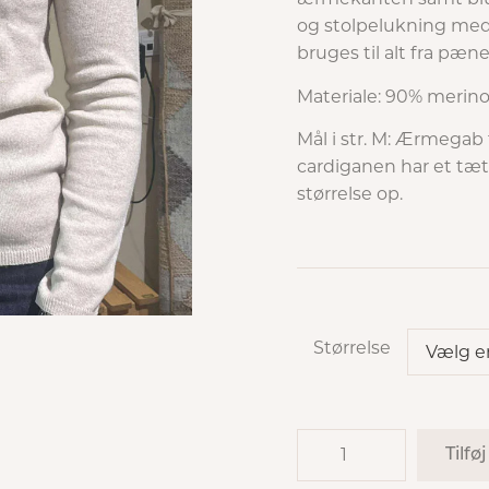
og stolpelukning med 
bruges til alt fra pæn
Materiale: 90% merin
Mål i str. M: Ærmegab
cardiganen har et tæts
størrelse op.
Størrelse
Tilføj