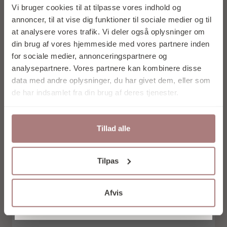
RABAT PÅ DIT
Vi bruger cookies til at tilpasse vores indhold og
FØRSTE KØB
annoncer, til at vise dig funktioner til sociale medier og til
at analysere vores trafik. Vi deler også oplysninger om
din brug af vores hjemmeside med vores partnere inden
for sociale medier, annonceringspartnere og
analysepartnere. Vores partnere kan kombinere disse
data med andre oplysninger, du har givet dem, eller som
Tilmeld mig nu
de har indsamlet fra din brug af deres tjenester.
Nej tak
Tillad alle
Ved at tilmelde dig accepterer du at
Tilpas
modtage e-mail marketing.
Vores nyhedsbrev udkommer ca. 1 gang om
House Doctor
måneden, og du kan til enhver tid afmelde
Afvis
dig igen.
RENA KARKLUDE LYSEBLÅ
100,00
kr.