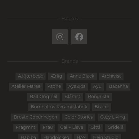
Følg os
Brands
A.Kjærbede
Ærlig
Anne Black
Archivist
Atelier Marée
Atone
Aya&Ida
Ayu
Bacanha
Ball Original
Blåmst
Bongusta
Bornholms Keramikfabrik
Bracci
Broste Copenhagen
Color Stories
Cozy Living
Fragmnt
Frau
Gai + Lisva
Gitti
Gridelli
Habiba
Handpicked
HAY
Hein Studio