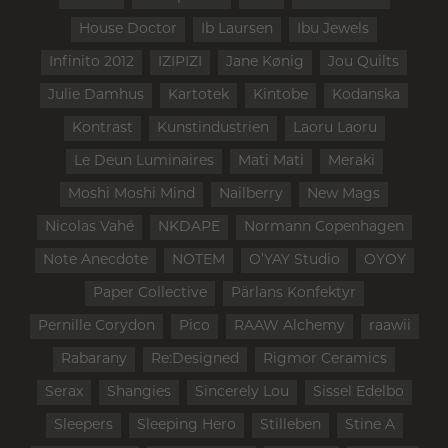
House Doctor
Ib Laursen
Ibu Jewels
Infinito 2012
IZIPIZI
Jane Kønig
Jou Quilts
Julie Damhus
Kartotek
Kintobe
Kodanska
Kontrast
Kunstindustrien
Laoru Laoru
Le Deun Luminaires
Mati Mati
Meraki
Moshi Moshi Mind
Nailberry
New Mags
Nicolas Vahé
NKDAPE
Normann Copenhagen
Note Anecdote
NOTEM
O’YAY Studio
OYOY
Paper Collective
Pärlans Konfektyr
Pernille Corydon
Pico
RAAW Alchemy
raawii
Rabarany
Re:Designed
Rigmor Ceramics
Serax
Shangies
Sincerely Lou
Sissel Edelbo
Sleepers
Sleeping Hero
Stilleben
Stine A