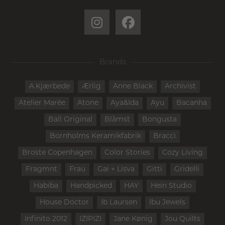
Brands
A.Kjærbede
Ærlig
Anne Black
Archivist
Atelier Marée
Atone
Aya&Ida
Ayu
Bacanha
Ball Original
Blåmst
Bongusta
Bornholms Keramikfabrik
Bracci
Broste Copenhagen
Color Stories
Cozy Living
Fragmnt
Frau
Gai + Lisva
Gitti
Gridelli
Habiba
Handpicked
HAY
Hein Studio
House Doctor
Ib Laursen
Ibu Jewels
Infinito 2012
IZIPIZI
Jane Kønig
Jou Quilts