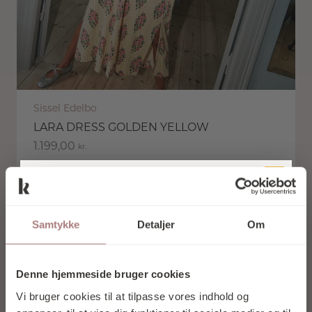
Sissel Edelbo
LARA DRESS GOLDEN YELLOW
1.199,00
kr.
Tilføj til kurv
TILMELD DIG
VORES
Samtykke
Detaljer
Om
NYHEDSBREV
OG FÅ 10% I
Denne hjemmeside bruger cookies
RABAT PÅ DIT
Vi bruger cookies til at tilpasse vores indhold og