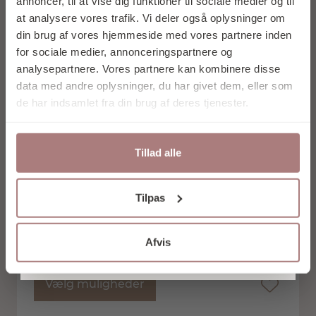
FØRSTE KØB
annoncer, til at vise dig funktioner til sociale medier og til
at analysere vores trafik. Vi deler også oplysninger om
din brug af vores hjemmeside med vores partnere inden
for sociale medier, annonceringspartnere og
analysepartnere. Vores partnere kan kombinere disse
data med andre oplysninger, du har givet dem, eller som
Tilmeld mig nu
de har indsamlet fra din brug af deres tjenester.
Nej tak
Tillad alle
Ved at tilmelde dig accepterer du at
Tilpas
modtage e-mail marketing.
Gai + Lisva
Vores nyhedsbrev udkommer ca. 1 gang om
THYRA L/S WOOL TOP DARK GULL GREY
måneden, og du kan til enhver tid afmelde
Afvis
600,00
dig igen.
kr.
Vælg muligheder