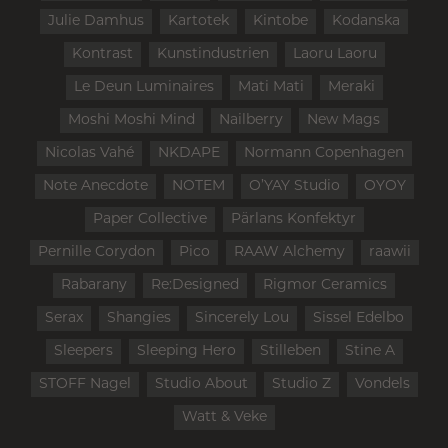
Julie Damhus
Kartotek
Kintobe
Kodanska
Kontrast
Kunstindustrien
Laoru Laoru
Le Deun Luminaires
Mati Mati
Meraki
Moshi Moshi Mind
Nailberry
New Mags
Nicolas Vahé
NKDAPE
Normann Copenhagen
Note Anecdote
NOTEM
O’YAY Studio
OYOY
Paper Collective
Pärlans Konfektyr
Pernille Corydon
Pico
RAAW Alchemy
raawii
Rabarany
Re:Designed
Rigmor Ceramics
Serax
Shangies
Sincerely Lou
Sissel Edelbo
Sleepers
Sleeping Hero
Stilleben
Stine A
STOFF Nagel
Studio About
Studio Z
Vondels
Watt & Veke