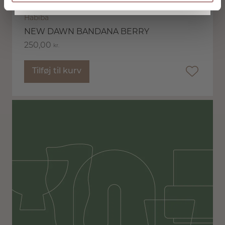
Habiba
NEW DAWN BANDANA BERRY
250,00
kr.
Tilføj til kurv