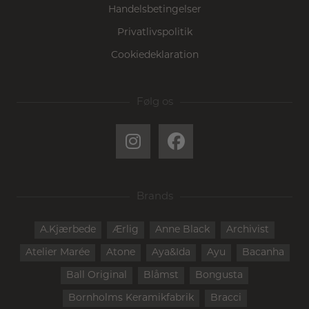
Handelsbetingelser
Privatlivspolitik
Cookiedeklaration
Følg os
Brands
A.Kjærbede
Ærlig
Anne Black
Archivist
Atelier Marée
Atone
Aya&Ida
Ayu
Bacanha
Ball Original
Blåmst
Bongusta
Bornholms Keramikfabrik
Bracci