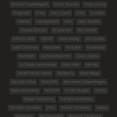
Broste Copenhagen
Color Stories
Cozy Living
Fragmnt
Frau
Gai + Lisva
Gitti
Gridelli
Habiba
Handpicked
HAY
Hein Studio
House Doctor
Ib Laursen
Ibu Jewels
Infinito 2012
IZIPIZI
Jane Kønig
Jou Quilts
Julie Damhus
Kartotek
Kintobe
Kodanska
Kontrast
Kunstindustrien
Laoru Laoru
Le Deun Luminaires
Mati Mati
Meraki
Moshi Moshi Mind
Nailberry
New Mags
Nicolas Vahé
NKDAPE
Normann Copenhagen
Note Anecdote
NOTEM
O’YAY Studio
OYOY
Paper Collective
Pärlans Konfektyr
Pernille Corydon
Pico
RAAW Alchemy
raawii
Rabarany
Re:Designed
Rigmor Ceramics