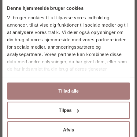
OG FÅ 10% I
Denne hjemmeside bruger cookies
RABAT PÅ DIT
Vi bruger cookies til at tilpasse vores indhold og
FØRSTE KØB
annoncer, til at vise dig funktioner til sociale medier og til
at analysere vores trafik. Vi deler også oplysninger om
din brug af vores hjemmeside med vores partnere inden
for sociale medier, annonceringspartnere og
analysepartnere. Vores partnere kan kombinere disse
data med andre oplysninger, du har givet dem, eller som
Tilmeld mig nu
de har indsamlet fra din brug af deres tjenester.
Nej tak
Tillad alle
Ved at tilmelde dig accepterer du at
Tilpas
modtage e-mail marketing.
Vores nyhedsbrev udkommer ca. 1 gang om
måneden, og du kan til enhver tid afmelde
Afvis
dig igen.