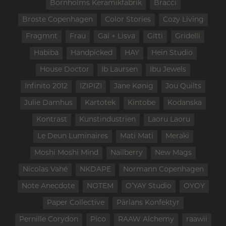
Bornholms Keramikfabrik
Bracci
Broste Copenhagen
Color Stories
Cozy Living
Fragmnt
Frau
Gai + Lisva
Gitti
Gridelli
Habiba
Handpicked
HAY
Hein Studio
House Doctor
Ib Laursen
Ibu Jewels
Infinito 2012
IZIPIZI
Jane Kønig
Jou Quilts
Julie Damhus
Kartotek
Kintobe
Kodanska
Kontrast
Kunstindustrien
Laoru Laoru
Le Deun Luminaires
Mati Mati
Meraki
Moshi Moshi Mind
Nailberry
New Mags
Nicolas Vahé
NKDAPE
Normann Copenhagen
Note Anecdote
NOTEM
O’YAY Studio
OYOY
Paper Collective
Pärlans Konfektyr
Pernille Corydon
Pico
RAAW Alchemy
raawii