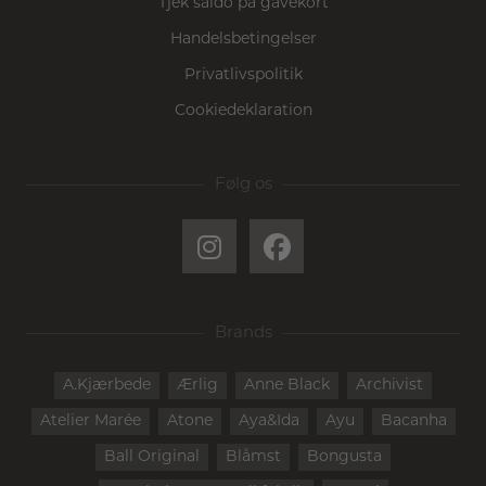
Tjek saldo på gavekort
Handelsbetingelser
Privatlivspolitik
Cookiedeklaration
Følg os
Brands
A.Kjærbede
Ærlig
Anne Black
Archivist
Atelier Marée
Atone
Aya&Ida
Ayu
Bacanha
Ball Original
Blåmst
Bongusta