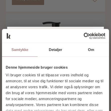
TILMELD DIG
VORES
Samtykke
Detaljer
Om
NYHEDSBREV
OG FÅ 10% I
Denne hjemmeside bruger cookies
RABAT PÅ DIT
Vi bruger cookies til at tilpasse vores indhold og
FØRSTE KØB
annoncer, til at vise dig funktioner til sociale medier og til
at analysere vores trafik. Vi deler også oplysninger om
din brug af vores hjemmeside med vores partnere inden
for sociale medier, annonceringspartnere og
analysepartnere. Vores partnere kan kombinere disse
data med andre oplysninger, du har givet dem, eller som