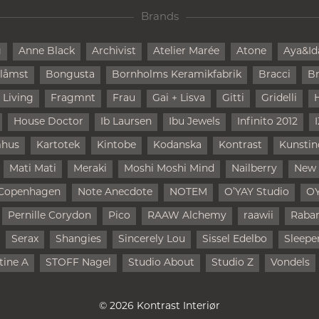
Brands
g
Anne Black
Archivist
Atelier Marée
Atone
Aya&Id
låmst
Bongusta
Bornholms Keramikfabrik
Bracci
Br
 Living
Fragmnt
Frau
Gai + Lisva
Gitti
Gridelli
House Doctor
Ib Laursen
Ibu Jewels
Infinito 2012
mhus
Kartotek
Kintobe
Kodanska
Kontrast
Kunstin
Mati Mati
Meraki
Moshi Moshi Mind
Nailberry
New
Copenhagen
Note Anecdote
NOTEM
O’YAY Studio
O
Pernille Corydon
Pico
RAAW Alchemy
raawii
Raba
Serax
Shangies
Sincerely Lou
Sissel Edelbo
Sleepe
tine A
STOFF Nagel
Studio About
Studio Z
Vondels
© 2026 Kontrast Interiør