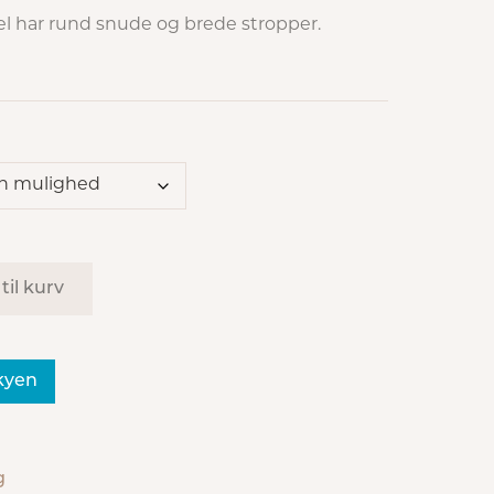
l har rund snude og brede stropper.
 til kurv
skyen
g