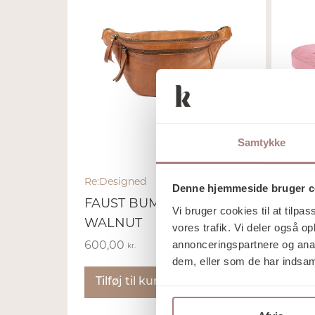
Samtykke
Re:Designed
Sleep
Denne hjemmeside bruger c
FAUST BUMBAG
FLI
Vi bruger cookies til at tilpas
WALNUT
PIN
vores trafik. Vi deler også 
annonceringspartnere og anal
600,00
325,
kr.
dem, eller som de har indsaml
Tilføj til kurv
Væ