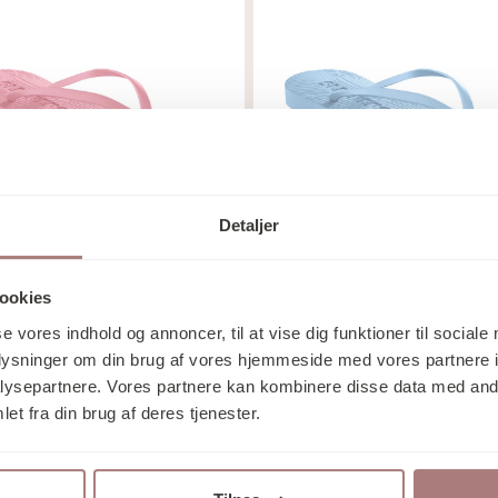
Detaljer
ers
Sleepers
ookies
P FLOPS TAPERED
FLIP FLOPS TAPERE
se vores indhold og annoncer, til at vise dig funktioner til sociale
K SORBET
ANGEL BLUE
oplysninger om din brug af vores hjemmeside med vores partnere i
ysepartnere. Vores partnere kan kombinere disse data med andr
00
325,00
kr.
kr.
et fra din brug af deres tjenester.
lg muligheder
Vælg muligheder