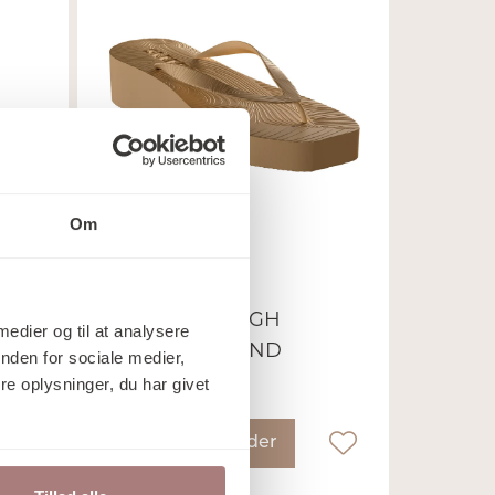
Om
Sleepers
D
FLIP FLOPS HIGH
 medier og til at analysere
PLATFORM SAND
nden for sociale medier,
e oplysninger, du har givet
499,00
kr.
Vælg muligheder