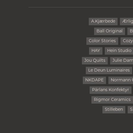
A.Kjærbede
Ærli
Ball Original
B
Color Stories
Cozy
HAY
Hein Studio
Jou Quilts
Julie Da
Le Deun Luminaires
NKDAPE
Normann 
Pärlans Konfektyr
Rigmor Ceramics
Stilleben
S