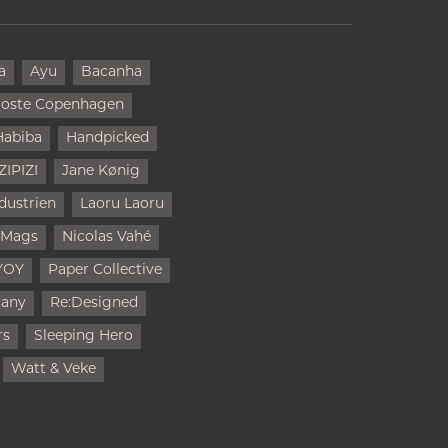
a
Ayu
Bacanha
oste Copenhagen
Habiba
Handpicked
IZIPIZI
Jane Kønig
dustrien
Laoru Laoru
 Mags
Nicolas Vahé
YOY
Paper Collective
rany
Re:Designed
rs
Sleeping Hero
Watt & Veke