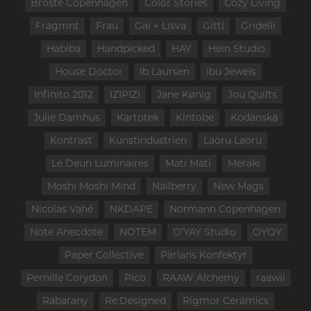
Broste Copenhagen
Color Stories
Cozy Living
Fragmnt
Frau
Gai + Lisva
Gitti
Gridelli
Habiba
Handpicked
HAY
Hein Studio
House Doctor
Ib Laursen
Ibu Jewels
Infinito 2012
IZIPIZI
Jane Kønig
Jou Quilts
Julie Damhus
Kartotek
Kintobe
Kodanska
Kontrast
Kunstindustrien
Laoru Laoru
Le Deun Luminaires
Mati Mati
Meraki
Moshi Moshi Mind
Nailberry
New Mags
Nicolas Vahé
NKDAPE
Normann Copenhagen
Note Anecdote
NOTEM
O’YAY Studio
OYOY
Paper Collective
Pärlans Konfektyr
Pernille Corydon
Pico
RAAW Alchemy
raawii
Rabarany
Re:Designed
Rigmor Ceramics