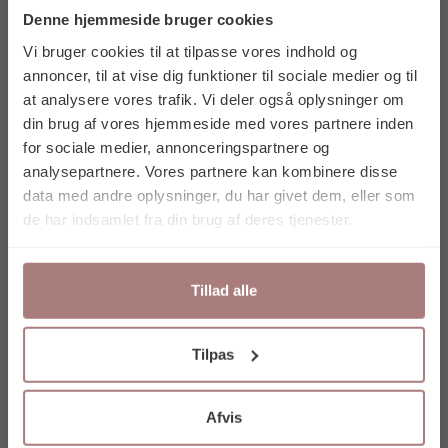
OG FÅ 10% I
Denne hjemmeside bruger cookies
RABAT PÅ DIT
Vi bruger cookies til at tilpasse vores indhold og
FØRSTE KØB
annoncer, til at vise dig funktioner til sociale medier og til
at analysere vores trafik. Vi deler også oplysninger om
din brug af vores hjemmeside med vores partnere inden
for sociale medier, annonceringspartnere og
analysepartnere. Vores partnere kan kombinere disse
data med andre oplysninger, du har givet dem, eller som
Tilmeld mig nu
de har indsamlet fra din brug af deres tjenester.
Tillad alle
Nej tak
Ved at tilmelde dig accepterer du at
Tilpas
modtage e-mail marketing.
Vores nyhedsbrev udkommer ca. 1 gang om
Afvis
måneden, og du kan til enhver tid afmelde
dig igen.
HAY