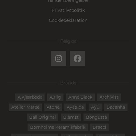
Handelsbetingelser
Privatlivspolitik
Cookiedeklaration
Følg os
Brands
A.Kjærbede
Ærlig
Anne Black
Archivist
Atelier Marée
Atone
Aya&Ida
Ayu
Bacanha
Ball Original
Blåmst
Bongusta
Bornholms Keramikfabrik
Bracci