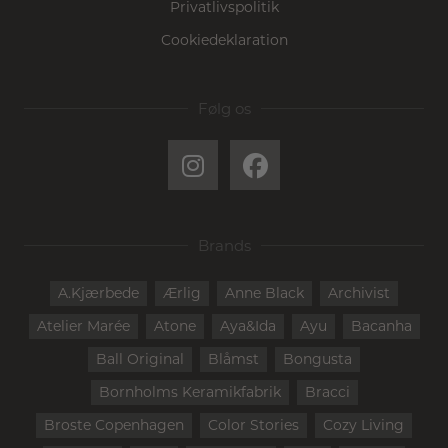
Privatlivspolitik
Cookiedeklaration
Følg os
Brands
A.Kjærbede
Ærlig
Anne Black
Archivist
Atelier Marée
Atone
Aya&Ida
Ayu
Bacanha
Ball Original
Blåmst
Bongusta
Bornholms Keramikfabrik
Bracci
Broste Copenhagen
Color Stories
Cozy Living