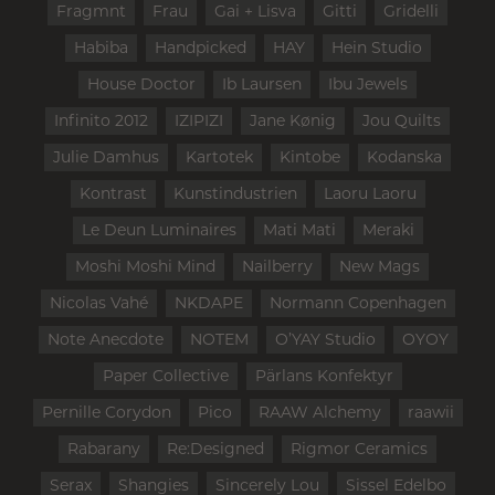
Fragmnt
Frau
Gai + Lisva
Gitti
Gridelli
Habiba
Handpicked
HAY
Hein Studio
House Doctor
Ib Laursen
Ibu Jewels
Infinito 2012
IZIPIZI
Jane Kønig
Jou Quilts
Julie Damhus
Kartotek
Kintobe
Kodanska
Kontrast
Kunstindustrien
Laoru Laoru
Le Deun Luminaires
Mati Mati
Meraki
Moshi Moshi Mind
Nailberry
New Mags
Nicolas Vahé
NKDAPE
Normann Copenhagen
Note Anecdote
NOTEM
O’YAY Studio
OYOY
Paper Collective
Pärlans Konfektyr
Pernille Corydon
Pico
RAAW Alchemy
raawii
Rabarany
Re:Designed
Rigmor Ceramics
Serax
Shangies
Sincerely Lou
Sissel Edelbo