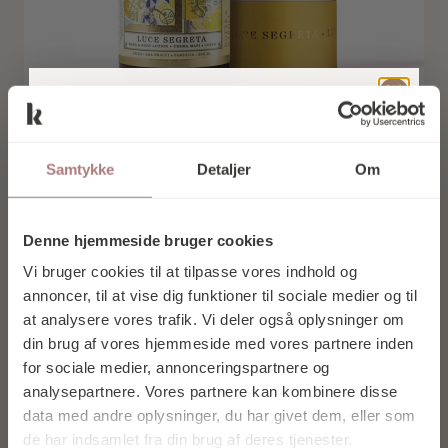
TILMELD DIG
VORES
Bracci
Samtykke
Detaljer
Om
NYHEDSBREV
LUCE SEGRETA HAND & BODY LOTION
OG FÅ 10% I
339,00
kr.
Denne hjemmeside bruger cookies
RABAT PÅ DIT
Vi bruger cookies til at tilpasse vores indhold og
Tilføj til kurv
FØRSTE KØB
annoncer, til at vise dig funktioner til sociale medier og til
at analysere vores trafik. Vi deler også oplysninger om
din brug af vores hjemmeside med vores partnere inden
for sociale medier, annonceringspartnere og
analysepartnere. Vores partnere kan kombinere disse
data med andre oplysninger, du har givet dem, eller som
Tilmeld mig nu
de har indsamlet fra din brug af deres tjenester.