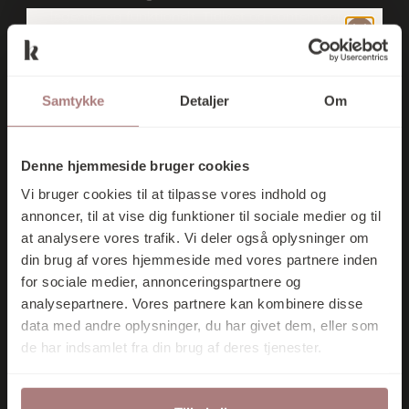
legende og funktionelt. Tidløst og contemporay.
Stramt og interessant. Vi vælger altid kun de
TILMELD DIG
produkter, vi ikke selv kan stå for. Som vi bare må
VORES
eje. Dem, der har sit eget unikke formsprog og
Samtykke
Detaljer
Om
historie. Vi brænder for design, der er skabt med
NYHEDSBREV
kant, humor og umiskendelig passion.
OG FÅ 10% I
Denne hjemmeside bruger cookies
RABAT PÅ DIT
Vi bruger cookies til at tilpasse vores indhold og
FØRSTE KØB
annoncer, til at vise dig funktioner til sociale medier og til
Tilmeld nyhedsbrev
at analysere vores trafik. Vi deler også oplysninger om
din brug af vores hjemmeside med vores partnere inden
for sociale medier, annonceringspartnere og
NYHEDER
SHOP
BRANDS
analysepartnere. Vores partnere kan kombinere disse
data med andre oplysninger, du har givet dem, eller som
KONTAKT
Tilmeld mig nu
de har indsamlet fra din brug af deres tjenester.
Kontakt