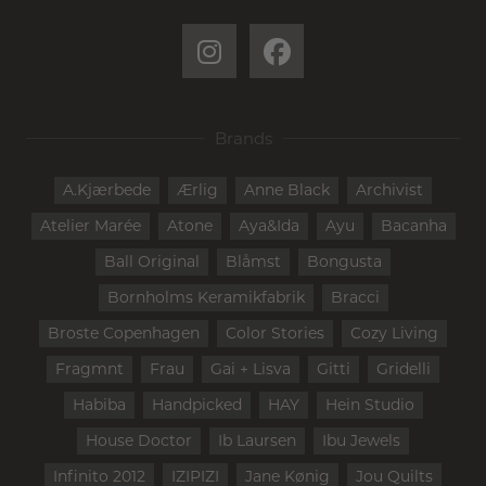
Brands
A.Kjærbede
Ærlig
Anne Black
Archivist
Atelier Marée
Atone
Aya&Ida
Ayu
Bacanha
Ball Original
Blåmst
Bongusta
Bornholms Keramikfabrik
Bracci
Broste Copenhagen
Color Stories
Cozy Living
Fragmnt
Frau
Gai + Lisva
Gitti
Gridelli
Habiba
Handpicked
HAY
Hein Studio
House Doctor
Ib Laursen
Ibu Jewels
Infinito 2012
IZIPIZI
Jane Kønig
Jou Quilts