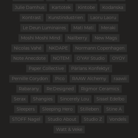
Julie Damhus
Kartotek
Kintobe
Kodanska
Kontrast
Kunstindustrien
Laoru Laoru
Le Deun Luminaires
Mati Mati
Meraki
Moshi Moshi Mind
Nailberry
New Mags
Nicolas Vahé
NKDAPE
Normann Copenhagen
Note Anecdote
NOTEM
O’YAY Studio
OYOY
Paper Collective
Pärlans Konfektyr
Pernille Corydon
Pico
RAAW Alchemy
raawii
Rabarany
Re:Designed
Rigmor Ceramics
Serax
Shangies
Sincerely Lou
Sissel Edelbo
Sleepers
Sleeping Hero
Stilleben
Stine A
STOFF Nagel
Studio About
Studio Z
Vondels
Watt & Veke