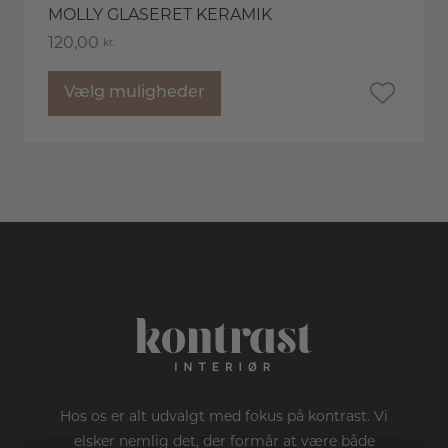
MOLLY GLASERET KERAMIK
120,00
kr.
Vælg muligheder
Hos os er alt udvalgt med fokus på kontrast. Vi
elsker nemlig det, der formår at være både