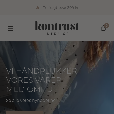
Fri fragt over 399 kr.
0
VI HÅNDPLUKKER
VORES VARER
MED OMHU
Se alle vores nyheder her