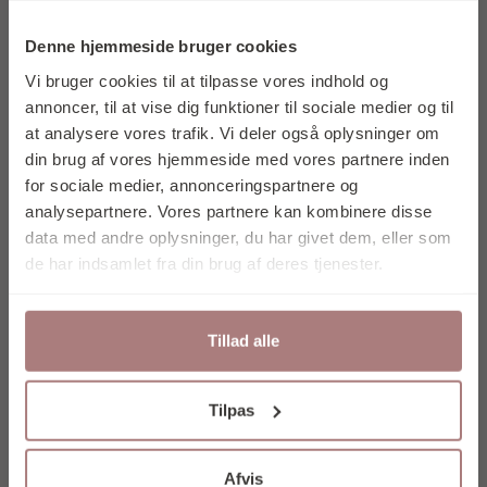
OG FÅ 10% I
Denne hjemmeside bruger cookies
RABAT PÅ DIT
Vi bruger cookies til at tilpasse vores indhold og
FØRSTE KØB
annoncer, til at vise dig funktioner til sociale medier og til
at analysere vores trafik. Vi deler også oplysninger om
din brug af vores hjemmeside med vores partnere inden
for sociale medier, annonceringspartnere og
analysepartnere. Vores partnere kan kombinere disse
data med andre oplysninger, du har givet dem, eller som
Tilmeld mig nu
de har indsamlet fra din brug af deres tjenester.
Tillad alle
Nej tak
Ved at tilmelde dig accepterer du at
Tilpas
modtage e-mail marketing.
Vores nyhedsbrev udkommer ca. 1 gang om
Afvis
måneden, og du kan til enhver tid afmelde