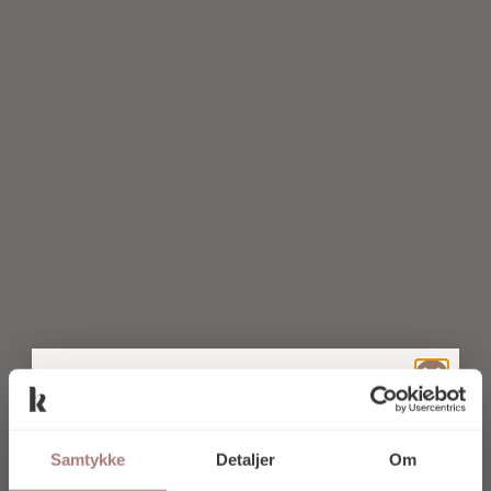
TILMELD DIG
VORES
Samtykke
Detaljer
Om
NYHEDSBREV